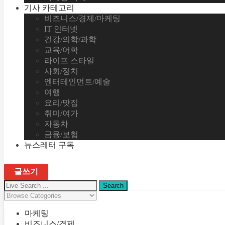
기사 카테고리
비즈니스/경제/마케팅
IT 인터넷
건강/의학/과학
교육/어학
라이프 스타일
사회/정치
엔터테인먼트/예술
여행
요리/맛집
취미/여가
자동차
금융/보험
뉴스레터 구독
글쓰기
마케팅
비즈니스/경제