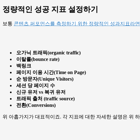
정량적인 성공 지표 설정하기
보통
콘텐츠 퍼포먼스를 측정하기 위한 정량적인 성과지표라면
오가닉
트래픽
(organic traffic)
이탈률
(bounce rate)
백링크
페이지
이용
시간
(Time on Page)
순
방문자
(Unique Visitors)
세션
당
페이지
수
신규
유저
vs
복귀
유저
트래픽
출처
(traffic source)
전환
(Conversions)
위 아홉가지가 대표적이죠. 각 지표에 대한 자세한 설명은 위 