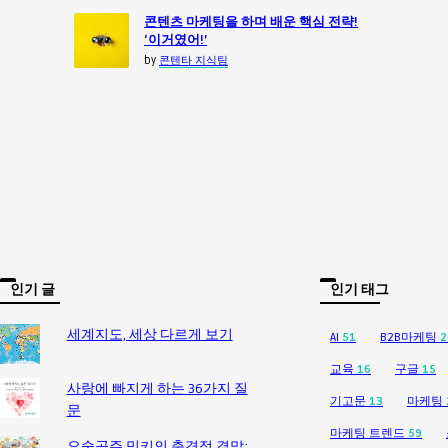
콘텐츠 마케팅을 하며 배운 핵심 전략!
‘이거였어!’
by
콘텐타 지식팀
인기 글
인기 태그
세계지도, 세상 다르게 보기
AI
51
B2B마케팅
2
교육
16
구글
15
사랑에 빠지게 하는 36가지 질
기고문
13
마케팅
문
마케팅 트렌드
59
요술공주 밍키의 충격적 결말: