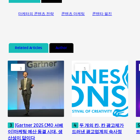
마케터의 콘텐츠 전략
콘텐츠 마케팅
콘텐타 필진
Related Articles
Author
3
4
 광고제가
5
2025 소셜 미디어 마케팅
6
메타의 AI 광고 전략: 
 속사정
트렌드 핵심 셋
화의 미래인가, 프라이버
위협인가?